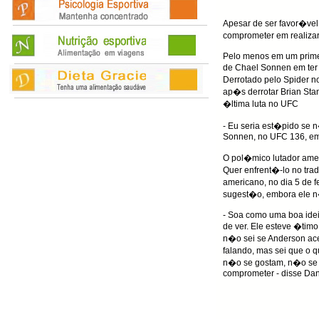
Apesar de ser favor�vel
comprometer em realizar 
Pelo menos em um primei
de Chael Sonnen em ter
Derrotado pelo Spider n
ap�s derrotar Brian Stan
�ltima luta no UFC
- Eu seria est�pido se n
Sonnen, no UFC 136, em
O pol�mico lutador amer
Quer enfrent�-lo no trad
americano, no dia 5 de f
sugest�o, embora ele n
- Soa como uma boa idei
de ver. Ele esteve �tim
n�o sei se Anderson ace
falando, mas sei que o q
n�o se gostam, n�o se
comprometer - disse Dan