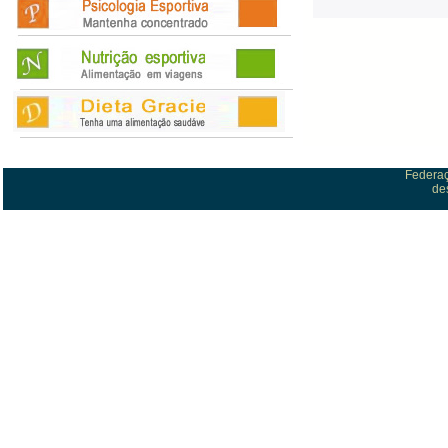
Federaç
de